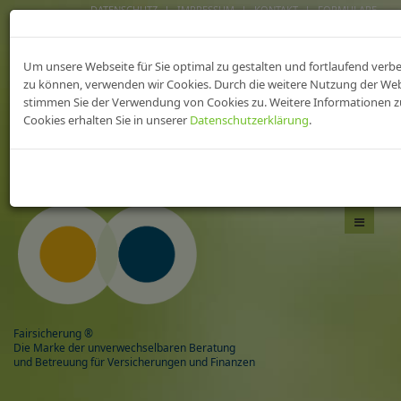
DATENSCHUTZ
IMPRESSUM
KONTAKT
FORMULARE
FAIRsicherungen fürs
Um unsere Webseite für Sie optimal zu gestalten und fortlaufend verb
heilWESEN
zu können, verwenden wir Cookies. Durch die weitere Nutzung der We
stimmen Sie der Verwendung von Cookies zu. Weitere Informationen z
Cookies erhalten Sie in unserer
Datenschutzerklärung
.
Das Beste aus zwei Welten,
mit Sicherheit gesund!
Navigati
umschal
Fairsicherung ®
Die Marke der unverwechselbaren Beratung
und Betreuung für Versicherungen und Finanzen