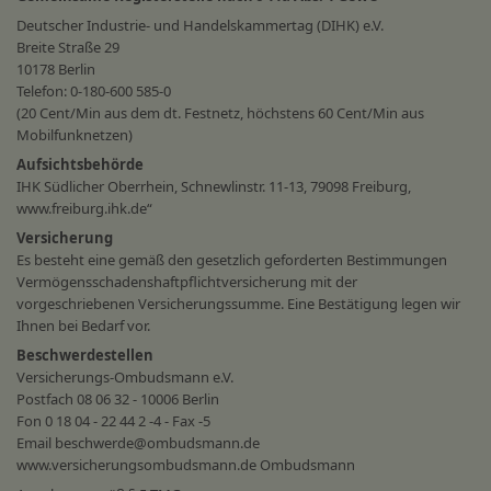
Deutscher Industrie- und Handelskammertag (DIHK) e.V.
Breite Straße 29
10178 Berlin
Telefon: 0-180-600 585-0
(20 Cent/Min aus dem dt. Festnetz, höchstens 60 Cent/Min aus
Mobilfunknetzen)
Aufsichtsbehörde
IHK Südlicher Oberrhein, Schnewlinstr. 11-13, 79098 Freiburg,
www.freiburg.ihk.de“
Versicherung
Es besteht eine gemäß den gesetzlich geforderten Bestimmungen
Vermögensschadenshaftpflichtversicherung mit der
vorgeschriebenen Versicherungssumme. Eine Bestätigung legen wir
Ihnen bei Bedarf vor.
Beschwerdestellen
Versicherungs-Ombudsmann e.V.
Postfach 08 06 32 - 10006 Berlin
Fon 0 18 04 - 22 44 2 -4 - Fax -5
Email beschwerde@ombudsmann.de
www.versicherungsombudsmann.de Ombudsmann