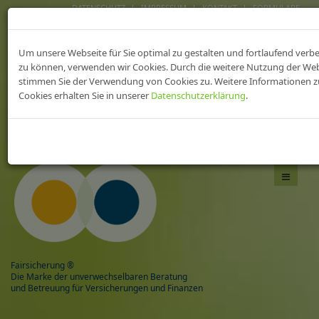
DATENSCHUTZ
IMPRESSUM
KONTAKT
FORMULARE
FAIRsicherungen fürs
Um unsere Webseite für Sie optimal zu gestalten und fortlaufend verb
heilWESEN
zu können, verwenden wir Cookies. Durch die weitere Nutzung der We
stimmen Sie der Verwendung von Cookies zu. Weitere Informationen z
Cookies erhalten Sie in unserer
Datenschutzerklärung
.
Das Beste aus zwei Welten,
mit Sicherheit gesund!
Navigati
umschal
Fairsicherung ®
Die Marke der unverwechselbaren Beratung
und Betreuung für Versicherungen und Finanzen