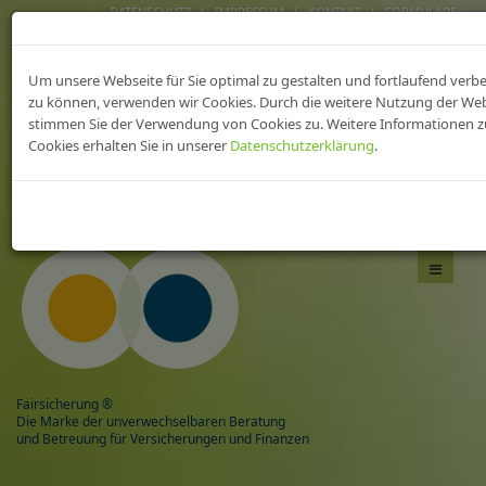
DATENSCHUTZ
IMPRESSUM
KONTAKT
FORMULARE
FAIRsicherungen fürs
Um unsere Webseite für Sie optimal zu gestalten und fortlaufend verb
heilWESEN
zu können, verwenden wir Cookies. Durch die weitere Nutzung der We
stimmen Sie der Verwendung von Cookies zu. Weitere Informationen z
Cookies erhalten Sie in unserer
Datenschutzerklärung
.
Das Beste aus zwei Welten,
mit Sicherheit gesund!
Navigati
umschal
Fairsicherung ®
Die Marke der unverwechselbaren Beratung
und Betreuung für Versicherungen und Finanzen