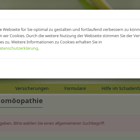
gen fürs heilWES
 Webseite für Sie optimal zu gestalten und fortlaufend verbessern zu könn
 wir Cookies. Durch die weitere Nutzung der Webseite stimmen Sie der V
es zu. Weitere Informationen zu Cookies erhalten Sie in
s Beste aus zwei Welten, mit Si
atenschutzerklärung
.
rwechselbaren Beratung
Versicherungen und Finanzen
Versicherungen
Formulare
Hilfe im Schadenfa
omöopathie
ergeben. Bitte wählen Sie einen allgemeineren Suchbegriff.