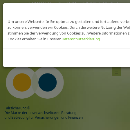
DATENSCHUTZ
IMPRESSUM
KONTAKT
FORMULARE
FAIRsicherungen fürs
Um unsere Webseite für Sie optimal zu gestalten und fortlaufend verb
heilWESEN
zu können, verwenden wir Cookies. Durch die weitere Nutzung der We
stimmen Sie der Verwendung von Cookies zu. Weitere Informationen z
Cookies erhalten Sie in unserer
Datenschutzerklärung
.
Das Beste aus zwei Welten,
mit Sicherheit gesund!
Navigati
umschal
Fairsicherung ®
Die Marke der unverwechselbaren Beratung
und Betreuung für Versicherungen und Finanzen