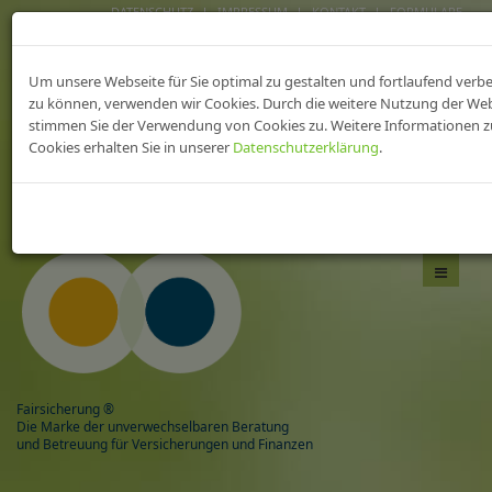
DATENSCHUTZ
IMPRESSUM
KONTAKT
FORMULARE
FAIRsicherungen fürs
Um unsere Webseite für Sie optimal zu gestalten und fortlaufend verb
heilWESEN
zu können, verwenden wir Cookies. Durch die weitere Nutzung der We
stimmen Sie der Verwendung von Cookies zu. Weitere Informationen z
Cookies erhalten Sie in unserer
Datenschutzerklärung
.
Das Beste aus zwei Welten,
mit Sicherheit gesund!
Navigati
umschal
Fairsicherung ®
Die Marke der unverwechselbaren Beratung
und Betreuung für Versicherungen und Finanzen