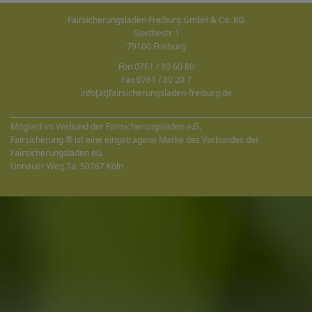
Fairsicherungsladen Freiburg GmbH & Co. KG
Goethestr. 1
79100 Freiburg
Fon 0761 / 80 60 80
Fax 0761 / 80 20 7
info[at]fairsicherungsladen-freiburg.de
______________________________________________________________________________________
Mitglied im Verbund der Fairsicherungsläden e.G.
Fairsicherung ® ist eine eingetragene Marke des Verbundes der
Fairsicherungsläden eG
Unnauer Weg 7a, 50767 Köln