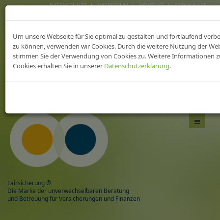
DATENSCHUTZ
IMPRESSUM
KONTAKT
FORMULARE
FAIRsicherungen fürs
Um unsere Webseite für Sie optimal zu gestalten und fortlaufend verb
heilWESEN
zu können, verwenden wir Cookies. Durch die weitere Nutzung der We
stimmen Sie der Verwendung von Cookies zu. Weitere Informationen z
Cookies erhalten Sie in unserer
Datenschutzerklärung
.
Das Beste aus zwei Welten,
mit Sicherheit gesund!
Navigati
umschal
Fairsicherung ®
Die Marke der unverwechselbaren Beratung
und Betreuung für Versicherungen und Finanzen