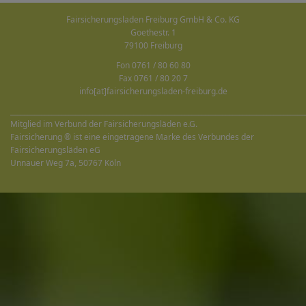
Fairsicherungsladen Freiburg GmbH & Co. KG
Goethestr. 1
79100 Freiburg
Fon 0761 / 80 60 80
Fax 0761 / 80 20 7
info[at]fairsicherungsladen-freiburg.de
______________________________________________________________________________________
Mitglied im Verbund der Fairsicherungsläden e.G.
Fairsicherung ® ist eine eingetragene Marke des Verbundes der
Fairsicherungsläden eG
Unnauer Weg 7a, 50767 Köln