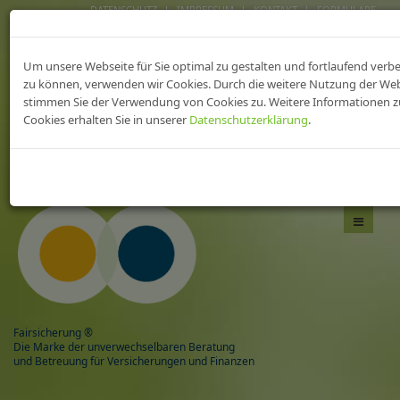
DATENSCHUTZ
IMPRESSUM
KONTAKT
FORMULARE
FAIRsicherungen fürs
Um unsere Webseite für Sie optimal zu gestalten und fortlaufend verb
heilWESEN
zu können, verwenden wir Cookies. Durch die weitere Nutzung der We
stimmen Sie der Verwendung von Cookies zu. Weitere Informationen z
Cookies erhalten Sie in unserer
Datenschutzerklärung
.
Das Beste aus zwei Welten,
mit Sicherheit gesund!
Navigati
umschal
Fairsicherung ®
Die Marke der unverwechselbaren Beratung
und Betreuung für Versicherungen und Finanzen