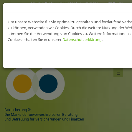
DATENSCHUTZ
IMPRESSUM
KONTAKT
FORMULARE
FAIRsicherungen fürs
Um unsere Webseite für Sie optimal zu gestalten und fortlaufend verb
heilWESEN
zu können, verwenden wir Cookies. Durch die weitere Nutzung der We
stimmen Sie der Verwendung von Cookies zu. Weitere Informationen z
Cookies erhalten Sie in unserer
Datenschutzerklärung
.
Das Beste aus zwei Welten,
mit Sicherheit gesund!
Navigati
umschal
Fairsicherung ®
Die Marke der unverwechselbaren Beratung
und Betreuung für Versicherungen und Finanzen