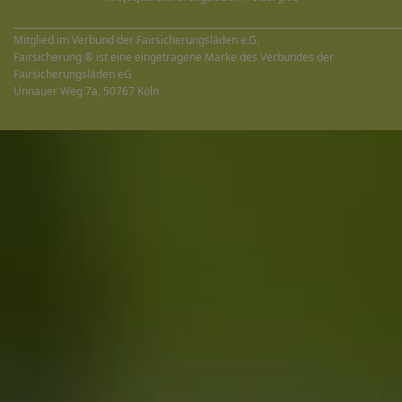
______________________________________________________________________________________
Mitglied im Verbund der Fairsicherungsläden e.G.
Fairsicherung ® ist eine eingetragene Marke des Verbundes der
Fairsicherungsläden eG
Unnauer Weg 7a, 50767 Köln