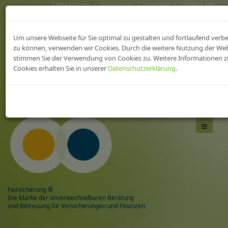
DATENSCHUTZ
IMPRESSUM
KONTAKT
FORMULARE
FAIRsicherungen fürs
Um unsere Webseite für Sie optimal zu gestalten und fortlaufend verb
heilWESEN
zu können, verwenden wir Cookies. Durch die weitere Nutzung der We
stimmen Sie der Verwendung von Cookies zu. Weitere Informationen z
Cookies erhalten Sie in unserer
Datenschutzerklärung
.
Das Beste aus zwei Welten,
mit Sicherheit gesund!
Navigati
umschal
Fairsicherung ®
Die Marke der unverwechselbaren Beratung
und Betreuung für Versicherungen und Finanzen