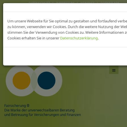
DATENSCHUTZ
IMPRESSUM
KONTAKT
FORMULARE
FAIRsicherungen fürs
Um unsere Webseite für Sie optimal zu gestalten und fortlaufend verb
heilWESEN
zu können, verwenden wir Cookies. Durch die weitere Nutzung der We
stimmen Sie der Verwendung von Cookies zu. Weitere Informationen z
Cookies erhalten Sie in unserer
Datenschutzerklärung
.
Das Beste aus zwei Welten,
mit Sicherheit gesund!
Navigati
umschal
Fairsicherung ®
Die Marke der unverwechselbaren Beratung
und Betreuung für Versicherungen und Finanzen