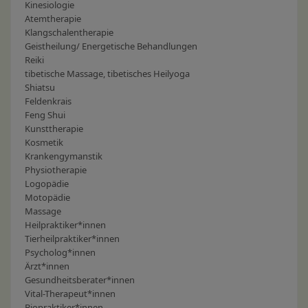
Kinesiologie
Atemtherapie
Klangschalentherapie
Geistheilung/ Energetische Behandlungen
Reiki
tibetische Massage, tibetisches Heilyoga
Shiatsu
Feldenkrais
Feng Shui
Kunsttherapie
Kosmetik
Krankengymanstik
Physiotherapie
Logopädie
Motopädie
Massage
Heilpraktiker
*innen
Tierheilpraktiker
*innen
Psycholog
*innen
Ärzt
*innen
Gesundheitsberater*innen
Vital-Therapeut*innen
Biopraktiker*innen