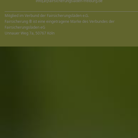
info[at]fairsicherungsladen-freiburg.de
______________________________________________________________________________________
Mitglied im Verbund der Fairsicherungsläden e.G.
Fairsicherung ® ist eine eingetragene Marke des Verbundes der
Fairsicherungsläden eG
Unnauer Weg 7a, 50767 Köln