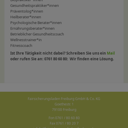
Gesundheitspraktiker
*innen
Präventolog
*innen
Heilberater
*innen
Psychologische Berater
*innen
Ernährungsberater
*innen
Betrieblicher Gesundheitscoach
Wellnesstrainer
*in
Fitnesscoach
Ist Ihre Tätigkeit nicht dabei? Schreiben Sie uns ein
Mail
oder rufen Sie an: 0761 80 60 80: Wir finden eine Lösung.
Fairsicherungsladen Freiburg GmbH & Co. KG
Goethestr. 1
79100 Freiburg
Fon 0761 / 80 60 80
Fax 0761 / 80 20 7