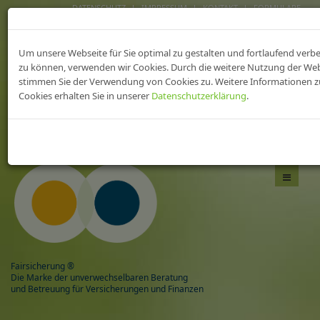
DATENSCHUTZ
IMPRESSUM
KONTAKT
FORMULARE
FAIRsicherungen fürs
Um unsere Webseite für Sie optimal zu gestalten und fortlaufend verb
heilWESEN
zu können, verwenden wir Cookies. Durch die weitere Nutzung der We
stimmen Sie der Verwendung von Cookies zu. Weitere Informationen z
Cookies erhalten Sie in unserer
Datenschutzerklärung
.
Das Beste aus zwei Welten,
mit Sicherheit gesund!
Navigati
umschal
Fairsicherung ®
Die Marke der unverwechselbaren Beratung
und Betreuung für Versicherungen und Finanzen